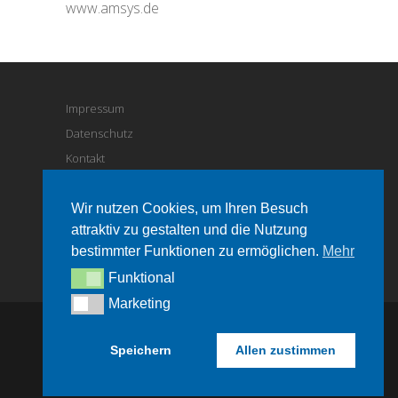
www.amsys.de
Impressum
Datenschutz
Kontakt
Feuchtigkeits-Sensoren
Wir nutzen Cookies, um Ihren Besuch
attraktiv zu gestalten und die Nutzung
Absolutdruck-Sensoren
bestimmter Funktionen zu ermöglichen.
Mehr
www.amsys.de
Funktional
Funktional
Marketing
Marketing
Copyright © 2026
Differenzdruck-Sensoren
|
Speichern
Allen zustimmen
Theme by:
Theme Horse
| Powered by:
WordPress